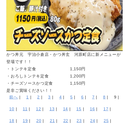
かつ丼元 宇治小倉店・かつ丼玄 河原町店に新メニューが
登場です！！
・トンテキ定食 1,150円
・おろしトンテキ定食 1,200円
・チーズソースかつ定食 1,150円
是非ご賞味ください！！
前へ
|
1
|
2
|
3
|
4
|
5
|
6
|
7
|
8
|
9 |
10
|
11
|
12
|
13
|
14
|
15
|
16
|
17
|
18
|
19
|
20
|
21
|
22
|
23
|
24
|
25
|