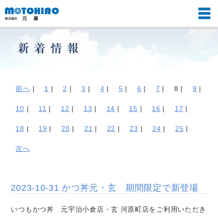
前へ
|
1
|
2
|
3
|
4
|
5
|
6
|
7
|
8 |
9
|
10
|
11
|
12
|
13
|
14
|
15
|
16
|
17
|
18
|
19
|
20
|
21
|
22
|
23
|
24
|
25
|
次へ
2023-10-31 かつ丼元・玄 期間限定で新登場
いつもかつ丼 元宇治小倉店・玄 河原町店をご利用いただき