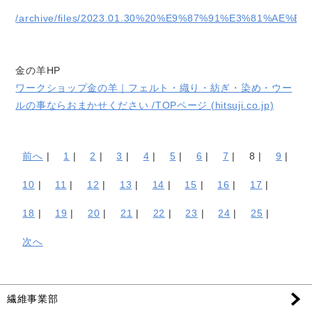
/archive/files/2023.01.30%20%E9%87%91%E3%81%
金の羊HP
ワークショップ金の羊｜フェルト・織り・紡ぎ・染め・ウー
ルの事ならおまかせください /TOPページ (hitsuji.co.jp)
前へ
|
1
|
2
|
3
|
4
|
5
|
6
|
7
|
8 |
9
|
10
|
11
|
12
|
13
|
14
|
15
|
16
|
17
|
18
|
19
|
20
|
21
|
22
|
23
|
24
|
25
|
次へ
繊維事業部