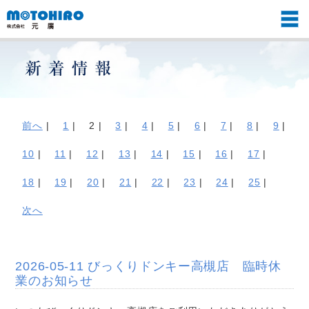
前へ
|
1
|
2 |
3
|
4
|
5
|
6
|
7
|
8
|
9
|
10
|
11
|
12
|
13
|
14
|
15
|
16
|
17
|
18
|
19
|
20
|
21
|
22
|
23
|
24
|
25
|
次へ
2026-05-11 びっくりドンキー高槻店 臨時休
業のお知らせ