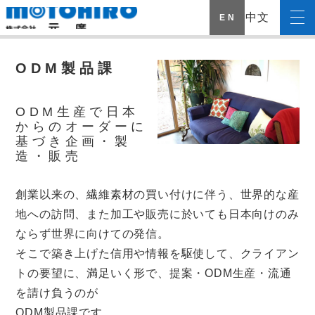
中文
E N
ODM製品課
ODM生産で日本
からのオーダーに
基づき企画・製
造・販売
創業以来の、繊維素材の買い付けに伴う、世界的な産
地への訪問、また加工や販売に於いても日本向けのみ
ならず世界に向けての発信。
そこで築き上げた信用や情報を駆使して、クライアン
トの要望に、満足いく形で、提案・ODM生産・流通
を請け負うのが
ODM製品課です。