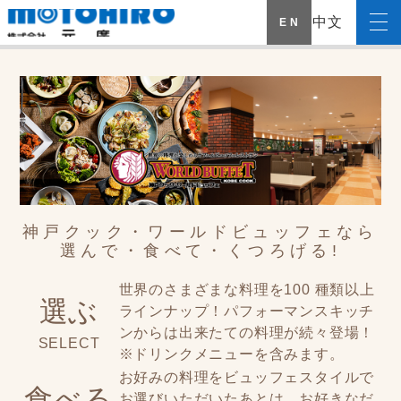
中文
E N
神戸クック・ワールドビュッフェなら
選んで・食べて・くつろげる!
世界のさまざまな料理を100 種類以上
選ぶ
ラインナップ！パフォーマンスキッチ
ンからは出来たての料理が続々登場！
SELECT
※ドリンクメニューを含みます。
お好みの料理をビュッフェスタイルで
食べる
お選びいただいたあとは、お好きなだ